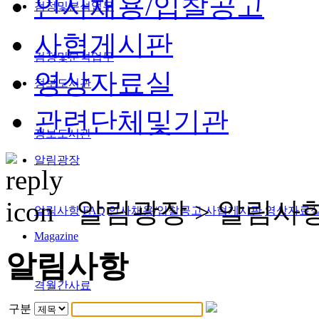
인사채용/입찰공고
검정및분석업무
사협게시판
검정및분석업무
영상자료실
정보도서관
관련단체및기관
정보도서관
알림광장
알림광장 >
알림사
알림사항
FAQ
인사채용/입찰공고
사협게시판
영상자료
Magazine
알림사항
격월간사료
구분