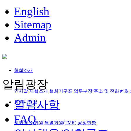
English
Sitemap
Admin
협회소개
알림광장
인사말
사협소개
협회기구표
업무분장
주소 및 전화번호
알림사항
회원사정보
FAQ
정회원,준회원
특별회원(TMR)
공장현황