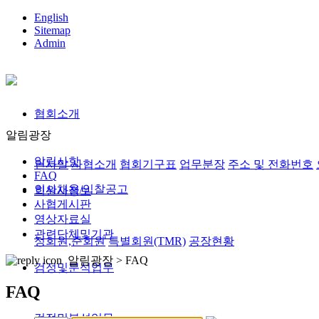
English
Sitemap
Admin
협회소개
알림광장
알림사항
인사말
사협소개
협회기구표
업무분장
주소 및 전화번호
FAQ
인사채용/입찰공고
회원사정보
사협게시판
영상자료실
관련단체및기관
정회원,준회원
특별회원(TMR)
공장현황
알림광장 >
FAQ
검정및분석업무
FAQ
검정및분석업무