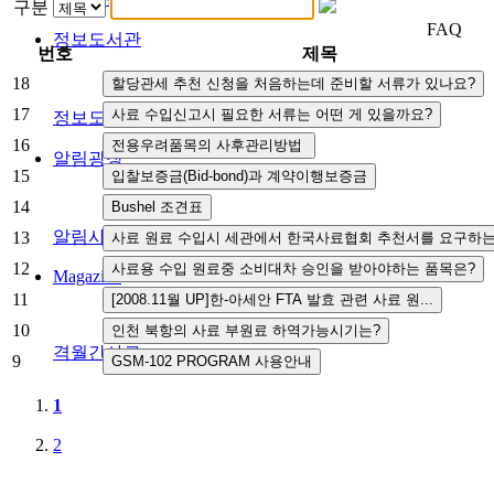
구분
FAQ
정보도서관
번호
제목
18
17
정보도서관
16
알림광장
15
14
알림사항
FAQ
인사채용/입찰공고
사협게시판
영상자료
13
12
Magazine
11
10
격월간사료
9
1
2