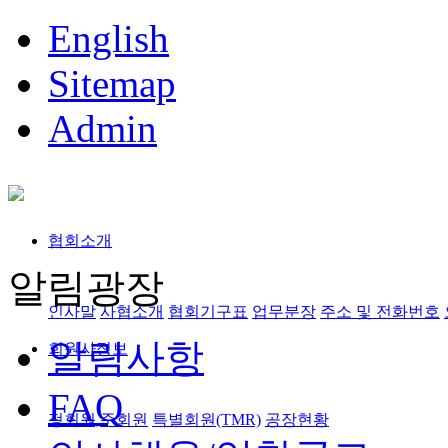
English
Sitemap
Admin
협회소개
알림광장
인사말
사협소개
협회기구표
업무분장
주소 및 전화번호
알림사항
회원사정보
FAQ
정회원,준회원
특별회원(TMR)
공장현황