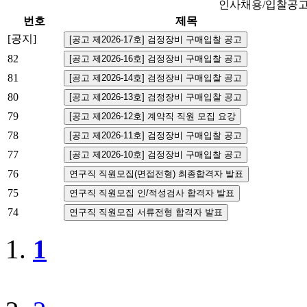
인사채용/입찰공
번호
제목
[공지]
82
81
80
79
78
77
76
75
74
1