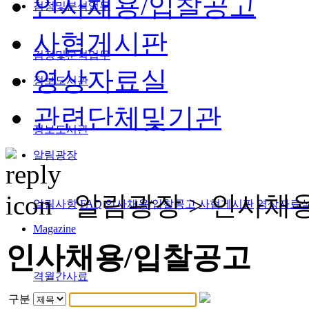
인사채용/입찰공고
검정및분석업무
사협게시판
검정및분석업무
영상자료실
정보도서관
관련단체및기관
정보도서관
알림광장
알림광장 >
인사채
알림사항
FAQ
인사채용/입찰공고
사협게시판
영상자료
Magazine
인사채용/입찰공고
격월간사료
구분