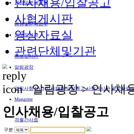
인사채용/입찰공고
검정및분석업무
사협게시판
검정및분석업무
영상자료실
정보도서관
관련단체및기관
정보도서관
알림광장
알림광장 >
인사채
알림사항
FAQ
인사채용/입찰공고
사협게시판
영상자료
Magazine
인사채용/입찰공고
격월간사료
구분