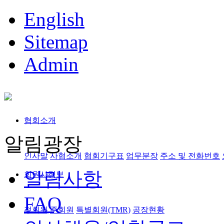
English
Sitemap
Admin
협회소개
알림광장
인사말
사협소개
협회기구표
업무분장
주소 및 전화번호
알림사항
회원사정보
FAQ
정회원,준회원
특별회원(TMR)
공장현황